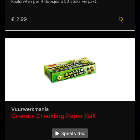
Knalerwten per 4 doosjes à 50 stuks verpakt.
€ 2,99
Vuurwerkmania
Granata Crackling Paper Ball
Speel video