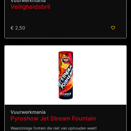
Vuurwerkmania
Veiligheidsbril
€ 2,50
Vuurwerkmania
Pyroshow Jet Stream Fountain
Waanzinnige fontein die niet van ophouden weet!