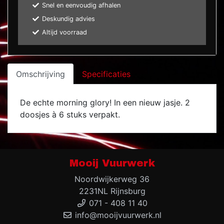
Snel en eenvoudig afhalen
Deskundig advies
Altijd voorraad
Omschrijving
Specificaties
De echte morning glory! In een nieuw jasje. 2
doosjes à 6 stuks verpakt.
Mooij Vuurwerk
Noordwijkerweg 36
2231NL Rijnsburg
071 - 408 11 40
info@mooijvuurwerk.nl