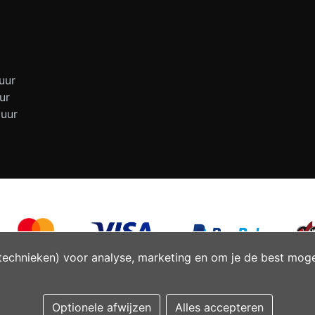
uur
ur
 uur
technieken) voor analyse, marketing en om je de best mogeli
Optionele afwijzen
Alles accepteren