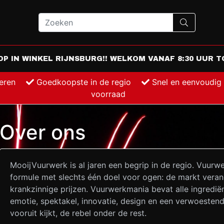
 IN WINKEL RIJNSBURG!! WELKOM VANAF 8:30 UUR TO
keren
Goedkoopste in de regio
Snel en eenvoudig
voorraad
Over ons
MooijVuurwerk is al jaren een begrip in de regio. Vuurw
formule met slechts één doel voor ogen: de markt vera
krankzinnige prijzen. Vuurwerkmania bevat alle ingrediën
emotie, spektakel, innovatie, design en een verwoestend
vooruit kijkt, de rebel onder de rest.