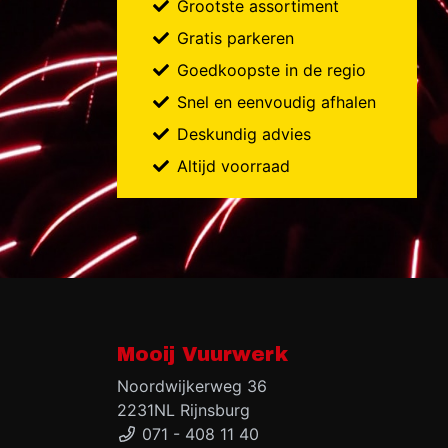
Grootste assortiment
Gratis parkeren
Goedkoopste in de regio
Snel en eenvoudig afhalen
Deskundig advies
Altijd voorraad
Mooij Vuurwerk
Noordwijkerweg 36
2231NL Rijnsburg
071 - 408 11 40