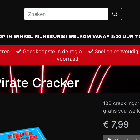
 IN WINKEL RIJNSBURG!! WELKOM VANAF 8:30 UUR TO
keren
Goedkoopste in de regio
Snel en eenvoudig
voorraad
irate Cracker
100 cracklingcr
gratis vuurwerk
€ 7,99