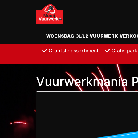
WOENSDAG 31/12 VUURWERK VERKOOP
Grootste assortiment
Gratis par
Vuurwerkmania P