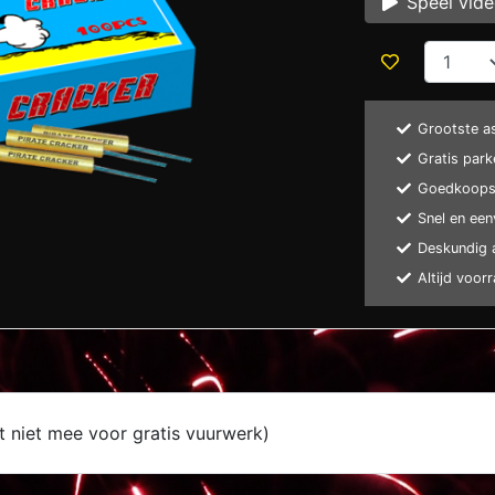
Speel vid
Grootste a
Gratis park
Goedkoopst
Snel en een
Deskundig 
Altijd voor
t niet mee voor gratis vuurwerk)