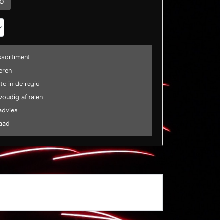
eo
ssortiment
eren
e in de regio
voudig afhalen
advies
raad