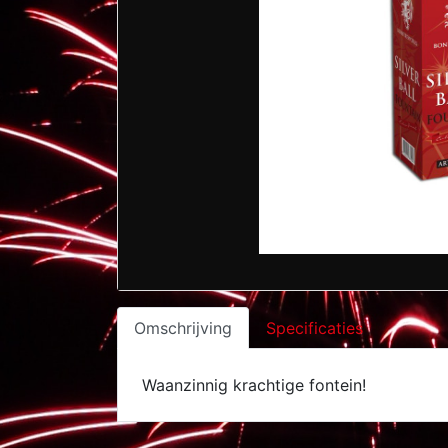
Omschrijving
Specificaties
Waanzinnig krachtige fontein!