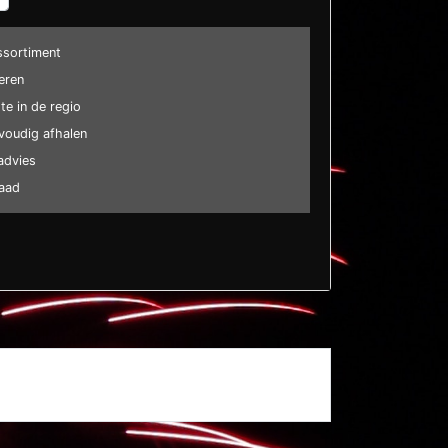
ssortiment
eren
e in de regio
voudig afhalen
advies
raad