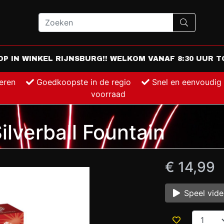
 IN WINKEL RIJNSBURG!! WELKOM VANAF 8:30 UUR TO
keren
Goedkoopste in de regio
Snel en eenvoudig
voorraad
lverball Fountain
€ 14,99
Speel vid