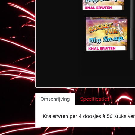
Omschrijving
Specificaties
Knalerwten per 4 doosjes à 50 stuks ver