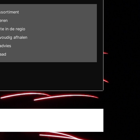
ssortiment
eren
e in de regio
voudig afhalen
advies
raad