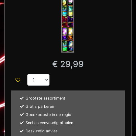
€ 29,99
Grootste assortiment
Gratis parkeren
Goedkoopste in de regio
Snel en eenvoudig afhalen
Deskundig advies